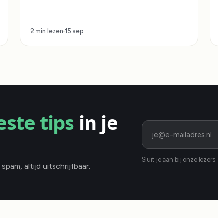
2 min lezen
15 sep
este tips
in je
Sluit je aan bij onze lezers.
pam, altijd uitschrijfbaar.