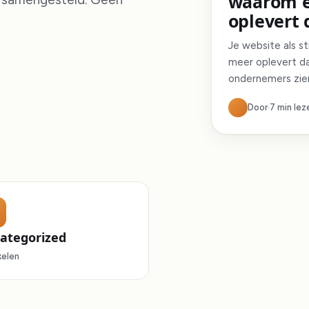
waarom e
oplevert 
Je website als s
meer oplevert da
ondernemers zie
Door
7 min lez
ategorized
kelen