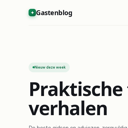
Gastenblog
✦
Nieuw deze week
Praktische 
verhalen
De beste gidsen en adviezen, zorgvuldi