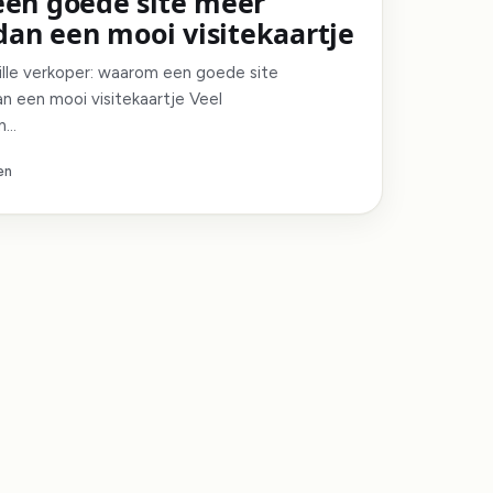
en goede site meer
dan een mooi visitekaartje
tille verkoper: waarom een goede site
n een mooi visitekaartje Veel
n…
en