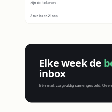
zijn de tekenen…
2 min lezen
21 sep
Elke week de
b
inbox
Eén mail, zorgvuldig samengesteld. Geen s